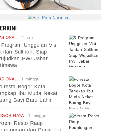
ERKINI
ASIONAL
4 hari
 Program Unggulan Visi
antan Sulthon, Siap
ujudkan PWI Jabar
stimewa
ASIONAL
1 minggu
olresta Bogor Kota
angkap Ibu Muda Nekat
uang Bayi Baru Lahir
OGOR RAYA
1 minggu
roem Resto Raup
euntungan dari Parkir Liar,