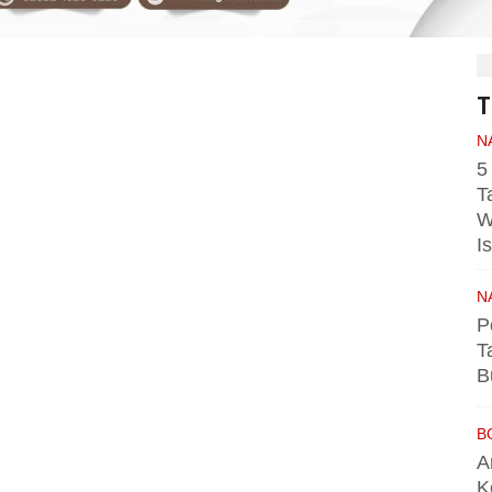
T
N
5
T
W
I
N
P
T
B
B
A
K