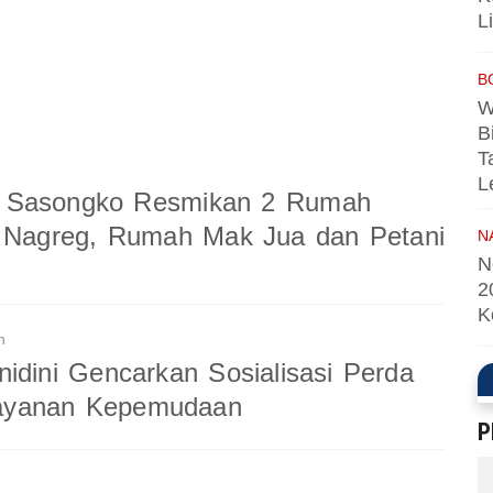
L
B
W
B
T
L
 Sasongko Resmikan 2 Rumah
i Nagreg, Rumah Mak Jua dan Petani
N
N
2
K
n
nidini Gencarkan Sosialisasi Perda
ayanan Kepemudaan
P