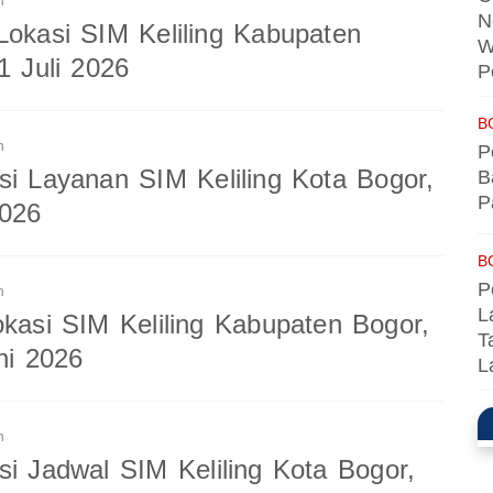
n
N
Lokasi SIM Keliling Kabupaten
W
1 Juli 2026
P
B
n
P
si Layanan SIM Keliling Kota Bogor,
B
P
2026
B
P
n
L
okasi SIM Keliling Kabupaten Bogor,
T
ni 2026
L
n
si Jadwal SIM Keliling Kota Bogor,