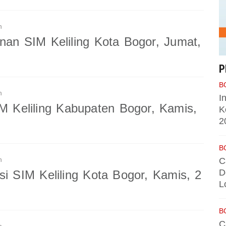
n
nan SIM Keliling Kota Bogor, Jumat,
P
B
n
I
IM Keliling Kabupaten Bogor, Kamis,
K
2
B
n
C
D
si SIM Keliling Kota Bogor, Kamis, 2
L
B
C