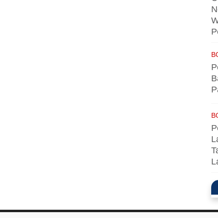
N
W
P
B
P
B
P
B
P
L
T
L