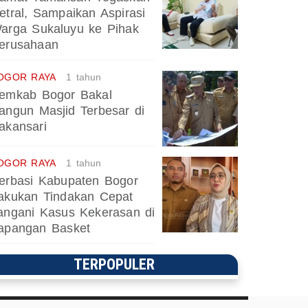
etral, Sampaikan Aspirasi
arga Sukaluyu ke Pihak
erusahaan
OGOR RAYA
1 tahun
emkab Bogor Bakal
angun Masjid Terbesar di
akansari
OGOR RAYA
1 tahun
erbasi Kabupaten Bogor
akukan Tindakan Cepat
angani Kasus Kekerasan di
apangan Basket
TERPOPULER