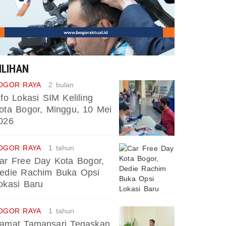
ILIHAN
OGOR RAYA
2 bulan
nfo Lokasi SIM Keliling
ota Bogor, Minggu, 10 Mei
026
OGOR RAYA
1 tahun
ar Free Day Kota Bogor,
edie Rachim Buka Opsi
okasi Baru
OGOR RAYA
1 tahun
amat Tamansari Tegaskan