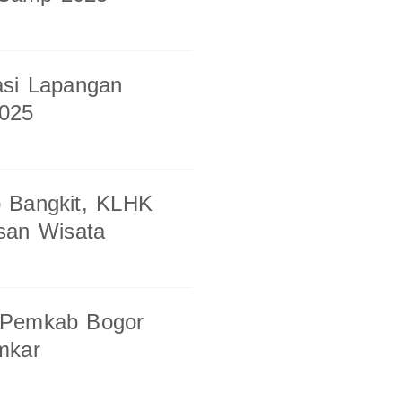
asi Lapangan
025
 Bangkit, KLHK
san Wisata
 Pemkab Bogor
mkar