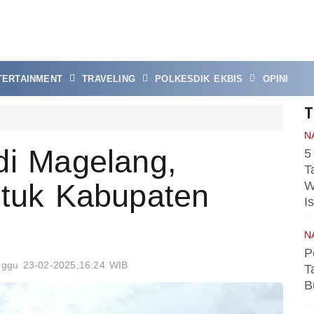
TERTAINMENT
TRAVELING
POLKESDIK EKBIS
OPINI
T
N
di Magelang,
5
T
ntuk Kabupaten
W
I
N
P
nggu 23-02-2025,16:24 WIB
T
B