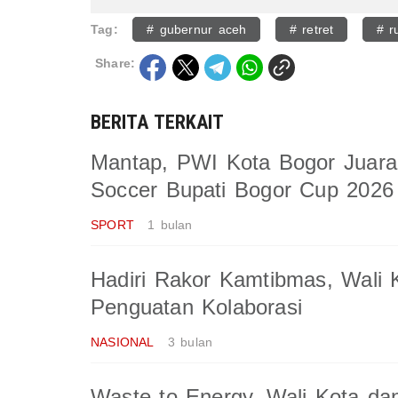
Tag:
# gubernur aceh
# retret
# r
Share:
BERITA TERKAIT
Mantap, PWI Kota Bogor Juara
Soccer Bupati Bogor Cup 2026
SPORT
1 bulan
Hadiri Rakor Kamtibmas, Wali 
Penguatan Kolaborasi
NASIONAL
3 bulan
Waste to Energy, Wali Kota da