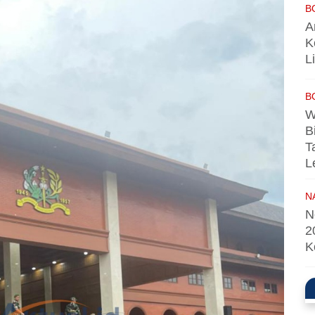
B
A
K
L
B
W
B
T
L
N
N
2
K