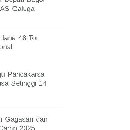
PAS Galuga
rdana 48 Ton
onal
gu Pancakarsa
sa Setinggi 14
an Gagasan dan
h Camp 2025