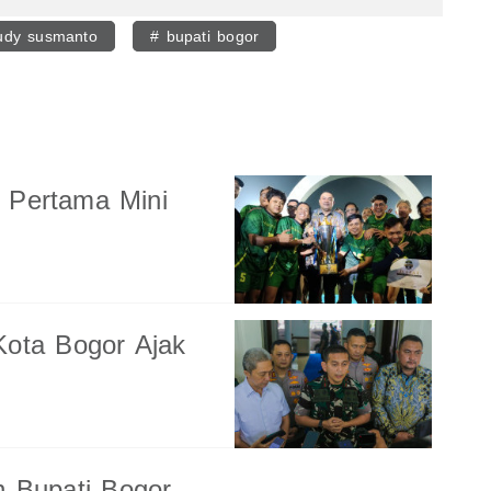
udy susmanto
# bupati bogor
 Pertama Mini
Kota Bogor Ajak
n Bupati Bogor