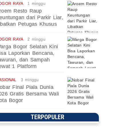
OGOR RAYA
1 minggu
roem Resto Raup
euntungan dari Parkir Liar,
ibatkan Petugas Khusus
OGOR RAYA
2 minggu
arga Bogor Selatan Kini
isa Laporkan Bencana,
awuran, dan Sampah
ewat 1 Platform
ASIONAL
3 minggu
obar Final Piala Dunia
026 Gratis Bersama Wali
ota Bogor
TERPOPULER