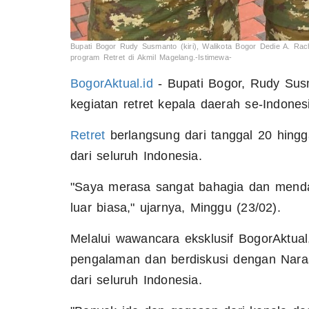
Bupati Bogor Rudy Susmanto (kiri), Walikota Bogor Dedie A. Rach
program Retret di Akmil Magelang.-Istimewa-
BogorAktual.id
- Bupati Bogor, Rudy Sus
kegiatan retret kepala daerah se-Indone
Retret
berlangsung dari tanggal 20 hingg
dari seluruh Indonesia.
"Saya merasa sangat bahagia dan menda
luar biasa," ujarnya, Minggu (23/02).
Melalui wawancara eksklusif BogorAktua
pengalaman dan berdiskusi dengan Naras
dari seluruh Indonesia.