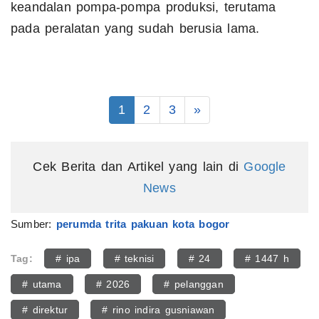
keandalan pompa-pompa produksi, terutama
pada peralatan yang sudah berusia lama.
1
2
3
»
Cek Berita dan Artikel yang lain di
Google
News
Sumber:
perumda trita pakuan kota bogor
Tag:
# ipa
# teknisi
# 24
# 1447 h
# utama
# 2026
# pelanggan
# direktur
# rino indira gusniawan