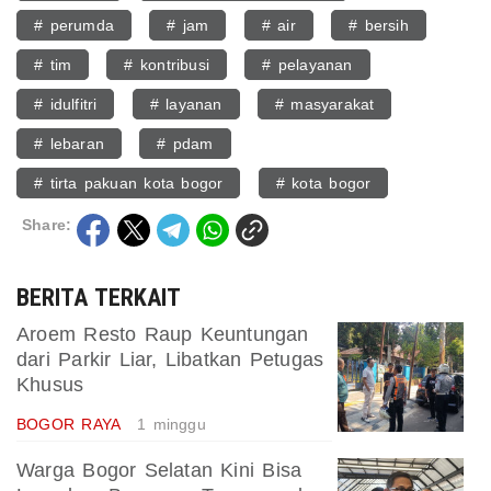
# perumda
# jam
# air
# bersih
# tim
# kontribusi
# pelayanan
# idulfitri
# layanan
# masyarakat
# lebaran
# pdam
# tirta pakuan kota bogor
# kota bogor
Share:
BERITA TERKAIT
Aroem Resto Raup Keuntungan
dari Parkir Liar, Libatkan Petugas
Khusus
BOGOR RAYA
1 minggu
Warga Bogor Selatan Kini Bisa