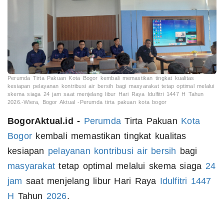
Perumda Tirta Pakuan Kota Bogor kembali memastikan tingkat kualitas
kesiapan pelayanan kontribusi air bersih bagi masyarakat tetap optimal melalui
skema siaga 24 jam saat menjelang libur Hari Raya Idulfitri 1447 H Tahun
2026.-Wiera, Bogor Aktual -Perumda tirta pakuan kota bogor
BogorAktual.id -
Perumda
Tirta Pakuan
Kota
Bogor
kembali memastikan tingkat kualitas
kesiapan
pelayanan
kontribusi
air
bersih
bagi
masyarakat
tetap optimal melalui skema siaga
24
jam
saat menjelang libur Hari Raya
Idulfitri
1447
H
Tahun
2026
.