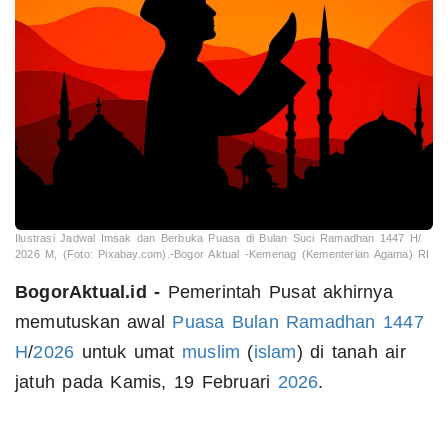
Ilustrasi Jadwal Imsak dan Berbuka Puasa di Bulan Suci Ramadhan 1447 H/
2026 M, (Foto: Pixabay.com).-Bogor Aktual -Kemenag (Kementerian Agama) RI
BogorAktual.id -
Pemerintah Pusat akhirnya
memutuskan awal
Puasa
Bulan
Ramadhan
1447
H
/
2026
untuk umat
muslim
(
islam
) di tanah air
jatuh pada Kamis, 19 Februari
2026
.