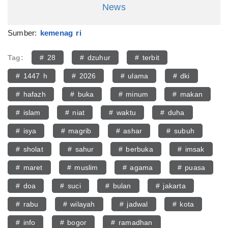
News
Sumber:
kemenag ri
Tag:
# 28
# dzuhur
# terbit
# 1447 h
# 2026
# ulama
# dki
# hafazh
# buka
# minum
# makan
# islam
# niat
# waktu
# duha
# isya
# magrib
# ashar
# subuh
# sholat
# sahur
# berbuka
# imsak
# maret
# muslim
# agama
# puasa
# doa
# suci
# bulan
# jakarta
# rabu
# wilayah
# jadwal
# kota
# info
# bogor
# ramadhan