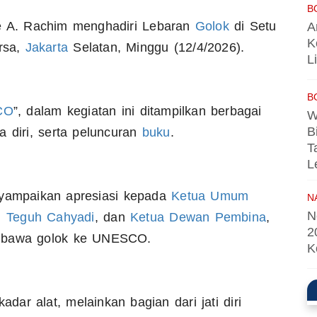
B
e A. Rachim menghadiri Lebaran
Golok
di Setu
A
K
rsa,
Jakarta
Selatan, Minggu (12/4/2026).
L
B
CO
”, dalam kegiatan ini ditampilkan berbagai
W
B
a diri, serta peluncuran
buku
.
T
L
ampaikan apresiasi kepada
Ketua
Umum
N
N
,
Teguh
Cahyadi
, dan
Ketua
Dewan
Pembina
,
2
embawa golok ke UNESCO.
K
ar alat, melainkan bagian dari jati diri