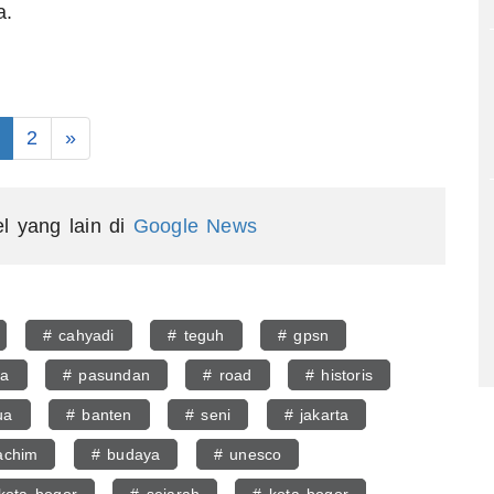
a.
2
»
el yang lain di
Google News
# cahyadi
# teguh
# gpsn
na
# pasundan
# road
# historis
ua
# banten
# seni
# jakarta
achim
# budaya
# unesco