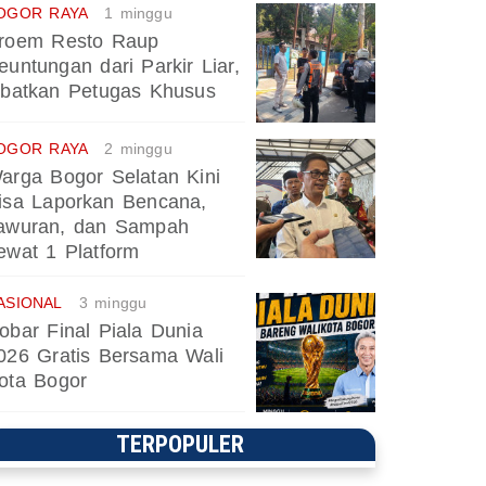
OGOR RAYA
1 minggu
roem Resto Raup
euntungan dari Parkir Liar,
ibatkan Petugas Khusus
OGOR RAYA
2 minggu
arga Bogor Selatan Kini
isa Laporkan Bencana,
awuran, dan Sampah
ewat 1 Platform
ASIONAL
3 minggu
obar Final Piala Dunia
026 Gratis Bersama Wali
ota Bogor
TERPOPULER