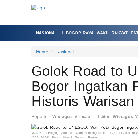
NASIONAL
BOGOR RAYA
WAKIL RAKYAT
EN
Home
Nasional
Golok Road to 
Bogor Ingatkan F
Historis Warisa
Reporter:
Wieragus Virmala
|
Editor:
Wieragus V
Wali Kota Bogor, Dedie A. Rachim menghadiri Lebaran Golok di 
(12/4/2026).-Bogor Aktual -Pemkot Bogor