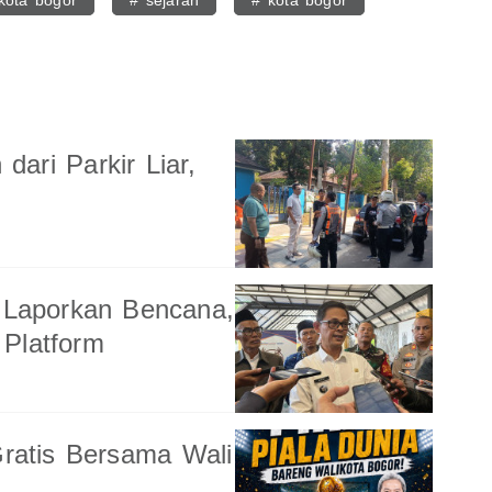
 kota bogor
# sejarah
# kota bogor
ari Parkir Liar,
 Laporkan Bencana,
Platform
Gratis Bersama Wali