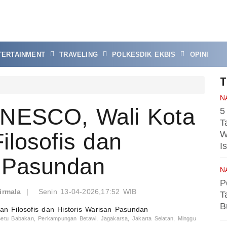
TERTAINMENT
TRAVELING
POLKESDIK EKBIS
OPINI
T
N
UNESCO, Wali Kota
5
T
ilosofis dan
W
I
n Pasundan
N
P
irmala
|
Senin 13-04-2026,17:52 WIB
T
B
Setu Babakan, Perkampungan Betawi, Jagakarsa, Jakarta Selatan, Minggu