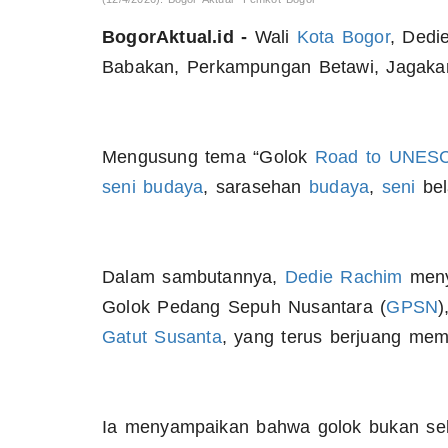
BogorAktual.id -
Wali
Kota Bogor
, Dedi
Babakan, Perkampungan Betawi, Jagaka
Mengusung tema “Golok
Road
to
UNES
seni
budaya
, sarasehan
budaya
,
seni
bel
Dalam sambutannya,
Dedie Rachim
meny
Golok Pedang Sepuh Nusantara (
GPSN
)
Gatut
Susanta
, yang terus berjuang m
Ia menyampaikan bahwa golok bukan sekad