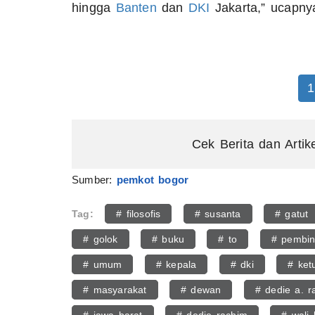
hingga
Banten
dan
DKI
Jakarta,” ucapny
1
Cek Berita dan Artik
Sumber:
pemkot bogor
Tag:
# filosofis
# susanta
# gatut
# golok
# buku
# to
# pembi
# umum
# kepala
# dki
# ket
# masyarakat
# dewan
# dedie a. r