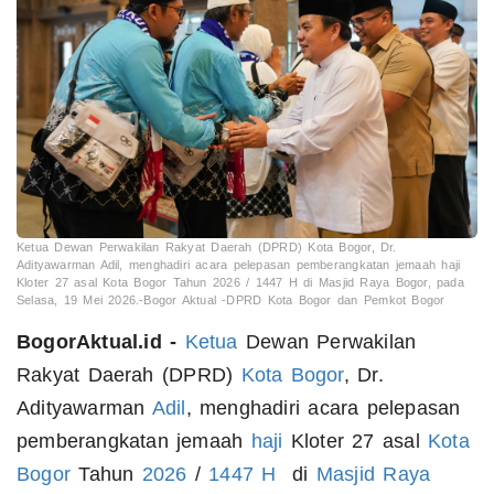
Ketua Dewan Perwakilan Rakyat Daerah (DPRD) Kota Bogor, Dr.
Adityawarman Adil, menghadiri acara pelepasan pemberangkatan jemaah haji
Kloter 27 asal Kota Bogor Tahun 2026 / 1447 H di Masjid Raya Bogor, pada
Selasa, 19 Mei 2026.-Bogor Aktual -DPRD Kota Bogor dan Pemkot Bogor
BogorAktual.id -
Ketua
Dewan Perwakilan
Rakyat Daerah (DPRD)
Kota Bogor
, Dr.
Adityawarman
Adil
, menghadiri acara pelepasan
pemberangkatan jemaah
haji
Kloter 27 asal
Kota
Bogor
Tahun
2026
/
1447
H
di
Masjid Raya