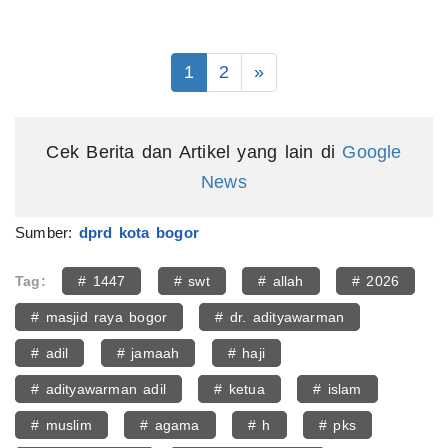
1
2
»
Cek Berita dan Artikel yang lain di
Google
News
Sumber:
dprd kota bogor
Tag:
# 1447
# swt
# allah
# 2026
# masjid raya bogor
# dr. adityawarman
# adil
# jamaah
# haji
# adityawarman adil
# ketua
# islam
# muslim
# agama
# h
# pks