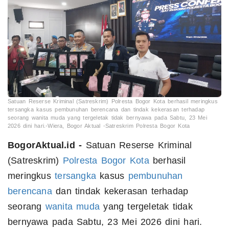
Satuan Reserse Kriminal (Satreskrim) Polresta Bogor Kota berhasil meringkus
tersangka kasus pembunuhan berencana dan tindak kekerasan terhadap
seorang wanita muda yang tergeletak tidak bernyawa pada Sabtu, 23 Mei
2026 dini hari.-Wiera, Bogor Aktual -Satreskrim Polresta Bogor Kota
BogorAktual.id -
Satuan Reserse Kriminal
(Satreskrim)
Polresta Bogor Kota
berhasil
meringkus
tersangka
kasus
pembunuhan
berencana
dan tindak kekerasan terhadap
seorang
wanita
muda
yang tergeletak tidak
bernyawa pada Sabtu, 23 Mei 2026 dini hari.