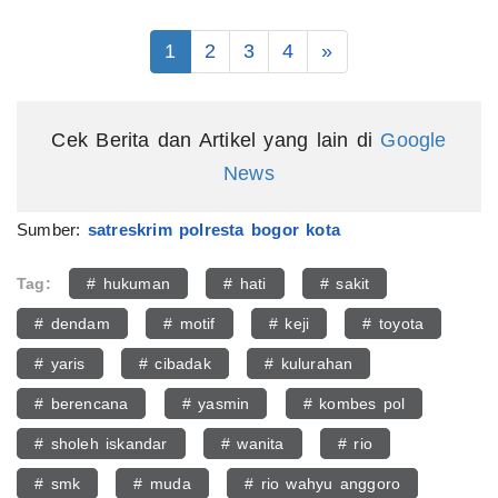
1
2
3
4
»
Cek Berita dan Artikel yang lain di
Google
News
Sumber:
satreskrim polresta bogor kota
Tag:
# hukuman
# hati
# sakit
# dendam
# motif
# keji
# toyota
# yaris
# cibadak
# kulurahan
# berencana
# yasmin
# kombes pol
# sholeh iskandar
# wanita
# rio
# smk
# muda
# rio wahyu anggoro