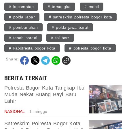
# kecamatan
# tersangka
# mobil
# polda jabar
# satreskrim polresta bogor kota
# pembunuhan
# polda jawa barat
# tanah sareal
# tol borr
# kapolresta bogor kota
# polresta bogor kota
Share:
BERITA TERKAIT
Polresta Bogor Kota Tangkap Ibu
Muda Nekat Buang Bayi Baru
Lahir
NASIONAL
1 minggu
Satreskrim Polresta Bogor Kota