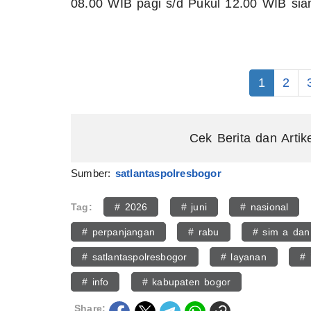
08.00 WIB pagi s/d Pukul 12.00 WIB sia
1
2
Cek Berita dan Artik
Sumber:
satlantaspolresbogor
Tag:
# 2026
# juni
# nasional
# perpanjangan
# rabu
# sim a dan
# satlantaspolresbogor
# layanan
# 
# info
# kabupaten bogor
Share: