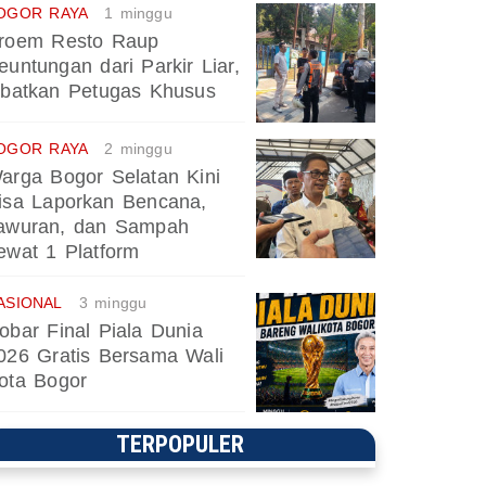
OGOR RAYA
1 minggu
roem Resto Raup
euntungan dari Parkir Liar,
ibatkan Petugas Khusus
OGOR RAYA
2 minggu
arga Bogor Selatan Kini
isa Laporkan Bencana,
awuran, dan Sampah
ewat 1 Platform
ASIONAL
3 minggu
obar Final Piala Dunia
026 Gratis Bersama Wali
ota Bogor
TERPOPULER