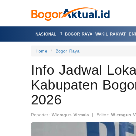
NASIONAL
BOGOR RAYA
WAKIL RAKYAT
EN
Home
Bogor Raya
Info Jadwal Loka
Kabupaten Bogor
2026
Reporter:
Wieragus Virmala
|
Editor:
Wieragus V