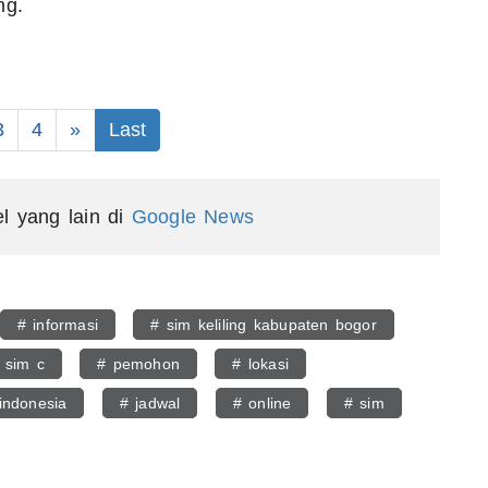
ng.
3
4
»
Last
el yang lain di
Google News
# informasi
# sim keliling kabupaten bogor
 sim c
# pemohon
# lokasi
indonesia
# jadwal
# online
# sim