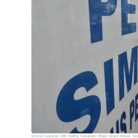
Ilustrasi Layanan SIM Keliling Kabupaten Bogor.-Bogor Aktual -Sat