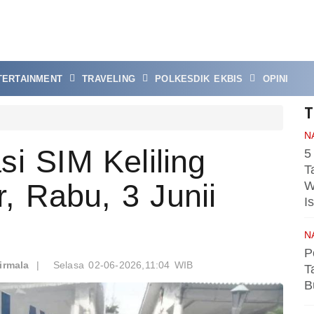
TERTAINMENT
TRAVELING
POLKESDIK EKBIS
OPINI
T
N
si SIM Keliling
5
T
, Rabu, 3 Junii
W
I
N
P
irmala
|
Selasa 02-06-2026,11:04 WIB
T
B