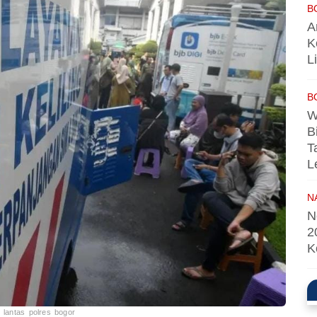
B
A
K
L
B
W
B
T
L
N
N
2
K
 lantas polres bogor