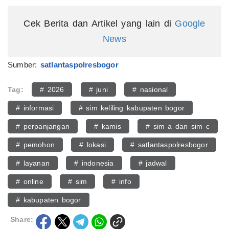
Cek Berita dan Artikel yang lain di
Google
News
Sumber:
satlantaspolresbogor
Tag:
# 2026
# juni
# nasional
# informasi
# sim keliling kabupaten bogor
# perpanjangan
# kamis
# sim a dan sim c
# pemohon
# lokasi
# satlantaspolresbogor
# layanan
# indonesia
# jadwal
# online
# sim
# info
# kabupaten bogor
Share: